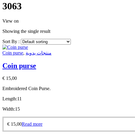
3063
View on
Showing the single result
Sort By :
Coin purse
,
منتجات يدوية
Coin purse
€
15,00
Embroidered Coin Purse.
Length:11
Width:15
€
15,00
Read more