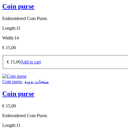
Coin purse
Embroidered
Coin Purse.
Length:11
Width:14
€
15,00
€
15,00
Add to cart
Coin purse
,
منتجات يدوية
Coin purse
€
15,00
Embroidered
Coin Purse.
Length:11