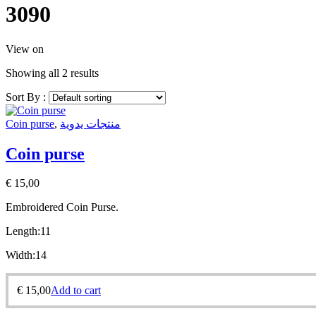
3090
View on
Showing all 2 results
Sort By :
Coin purse
,
منتجات يدوية
Coin purse
€
15,00
Embroidered
Coin Purse.
Length:11
Width:14
€
15,00
Add to cart