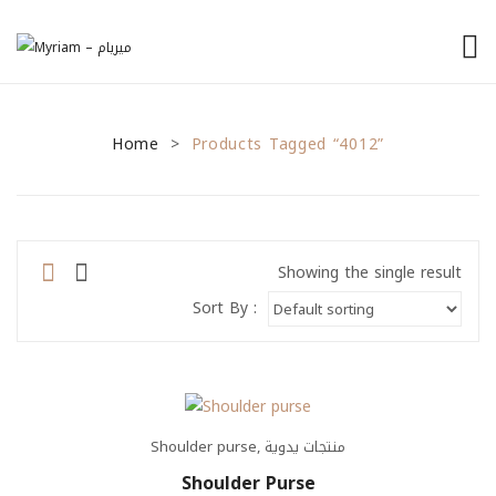
الرئيسية
Home
من نحن
Products Tagged “4012”
>
منتجاتنا
نصائح للمشاريع الصغيرة
Showing the single result
General Tips
Sort By :
Financial Tips
Marketing Tips
تواصل معنا
Shoulder purse
,
منتجات يدوية
Shoulder Purse