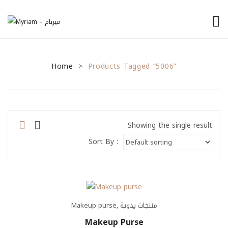
الرئيسية
Home
من نحن
Products Tagged “5006”
>
منتجاتنا
نصائح للمشاريع الصغيرة
Showing the single result
General Tips
Sort By :
Financial Tips
Marketing Tips
تواصل معنا
Makeup purse
,
منتجات يدوية
Makeup Purse