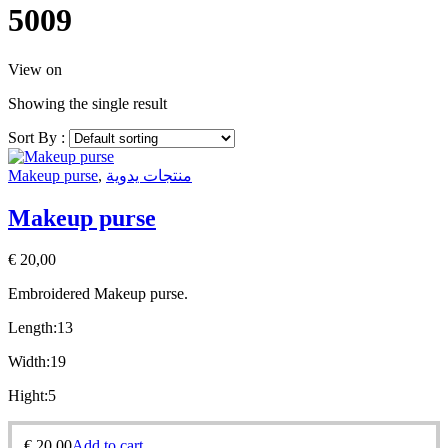
5009
View on
Showing the single result
Sort By :
Makeup purse
,
منتجات يدوية
Makeup purse
€
20,00
Embroidered Makeup purse.
Length:13
Width:19
Hight:5
€
20,00
Add to cart