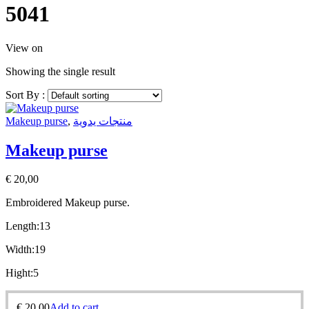
5041
View on
Showing the single result
Sort By :
Makeup purse
,
منتجات يدوية
Makeup purse
€
20,00
Embroidered Makeup purse.
Length:13
Width:19
Hight:5
€
20,00
Add to cart