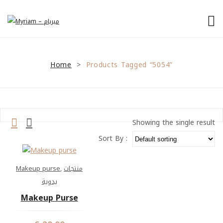
الرئيسية
Home
من نحن
Products Tagged “5054”
>
منتجاتنا
نصائح للمشاريع الصغيرة
Showing the single result
General Tips
Sort By :
Financial Tips
Marketing Tips
Makeup purse
,
منتجات
يدوية
تواصل معنا
Makeup Purse