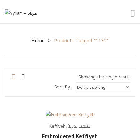
الرئيسية
Home
من نحن
Products Tagged “1132”
>
منتجاتنا
نصائح للمشاريع الصغيرة
Showing the single result
General Tips
Sort By :
Financial Tips
Marketing Tips
تواصل معنا
Keffiyeh
,
منتجات يدوية
Embroidered Keffiyeh