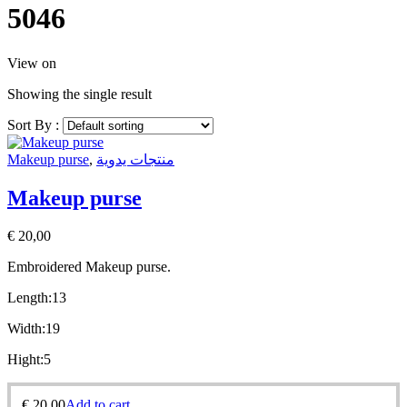
5046
View on
Showing the single result
Sort By :
Makeup purse
,
منتجات يدوية
Makeup purse
€
20,00
Embroidered Makeup purse.
Length:13
Width:19
Hight:5
€
20,00
Add to cart