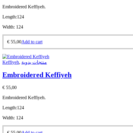
Embroidered Keffiyeh.
Length:
124
Width:
124
€
55,00
Add to cart
Keffiyeh
,
منتجات يدوية
Embroidered Keffiyeh
€
55,00
Embroidered Keffiyeh.
Length:
124
Width:
124
€
55,00
Add to cart