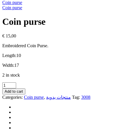
Coin purse
Coin purse
Coin purse
€
15,00
Embroidered Coin Purse.
Length:10
Width:17
2 in stock
Coin
purse
Add to cart
quantity
Categories:
Coin purse
,
منتجات يدوية
Tag:
3008