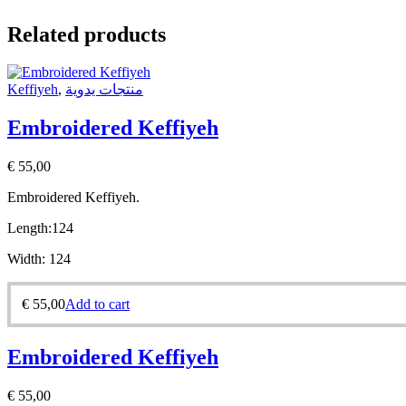
Related products
Keffiyeh
,
منتجات يدوية
Embroidered Keffiyeh
€
55,00
Embroidered Keffiyeh.
Length:
124
Width:
124
€
55,00
Add to cart
Embroidered Keffiyeh
€
55,00