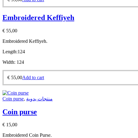
Embroidered Keffiyeh
€
55,00
Embroidered Keffiyeh.
Length:
124
Width:
124
€
55,00
Add to cart
Coin purse
,
منتجات يدوية
Coin purse
€
15,00
Embroidered Coin Purse.