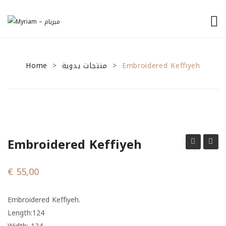
الرئيسية
Home
منتجات يدوية
من نحن
Embroidered Keffiyeh
>
>
منتجاتنا
نصائح للمشاريع الصغيرة
General Tips
Embroidered Keffiyeh
Financial Tips
Keffiyeh
Keffiy
Marketing Tips
€
55,00
تواصل معنا
Embroidered Keffiyeh.
Length:
124