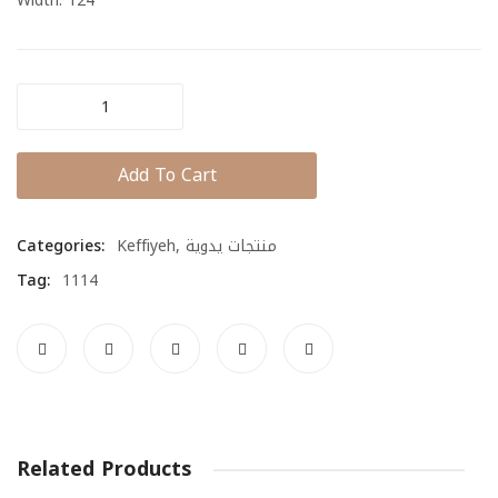
Width:
124
Embroidered
Keffiyeh
quantity
Add To Cart
Categories:
Keffiyeh
,
منتجات يدوية
Tag:
1114
Related Products