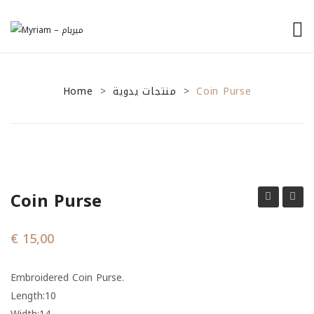
الرئيسية
Home
من نحن
منتجات يدوية
Coin Purse
>
>
منتجاتنا
نصائح للمشاريع الصغيرة
General Tips
Coin Purse
Financial Tips
purse
purse
Marketing Tips
€
15,00
تواصل معنا
Embroidered
Coin Purse.
Length:10