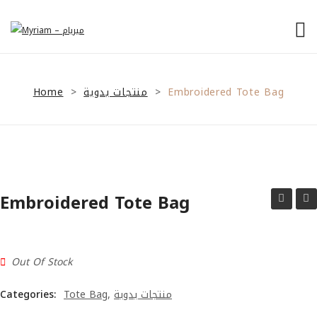
الرئيسية
Home
منتجات يدوية
من نحن
Embroidered Tote Bag
>
>
منتجاتنا
نصائح للمشاريع الصغيرة
General Tips
Embroidered Tote Bag
Financial Tips
Tote
pho
Bag
hol
Marketing Tips
Out Of Stock
تواصل معنا
Categories:
Tote Bag
,
منتجات يدوية