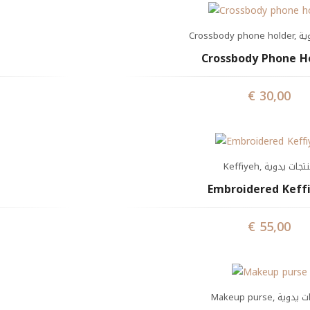
Crossbody phone holder
,
ية
Crossbody Phone H
€
30,00
Keffiyeh
,
تجات يدوية
Embroidered Keff
€
55,00
Makeup purse
,
ت يدوية