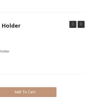
 Holder
phone
phone
holder
holder
older.
Add To Cart