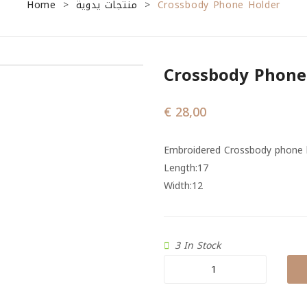
Home
منتجات يدوية
Crossbody Phone Holder
>
>
Crossbody Phone
€
28,00
Embroidered Crossbody phone h
Length:17
Width:12
3 In Stock
Crossbody
phone
holder