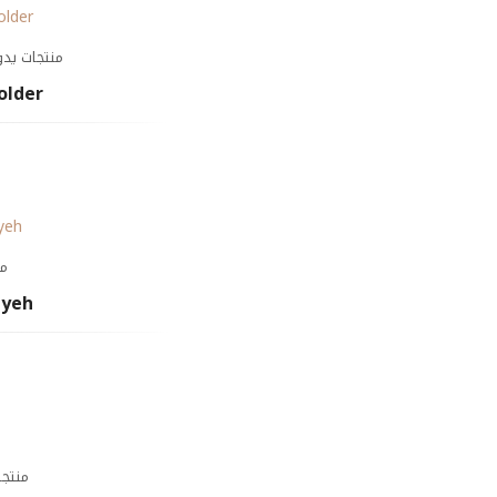
منتجات يدو
older
من
iyeh
منتجا