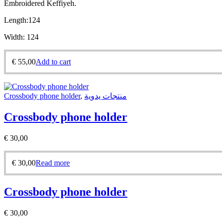
Embroidered Keffiyeh.
Length:
124
Width:
124
€
55,00
Add to cart
Crossbody phone holder
,
منتجات يدوية
Crossbody phone holder
€
30,00
€
30,00
Read more
Crossbody phone holder
€
30,00