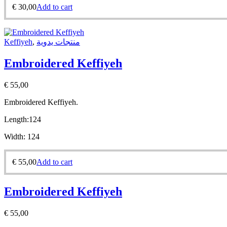
€
30,00
Add to cart
Keffiyeh
,
منتجات يدوية
Embroidered Keffiyeh
€
55,00
Embroidered Keffiyeh.
Length:
124
Width:
124
€
55,00
Add to cart
Embroidered Keffiyeh
€
55,00