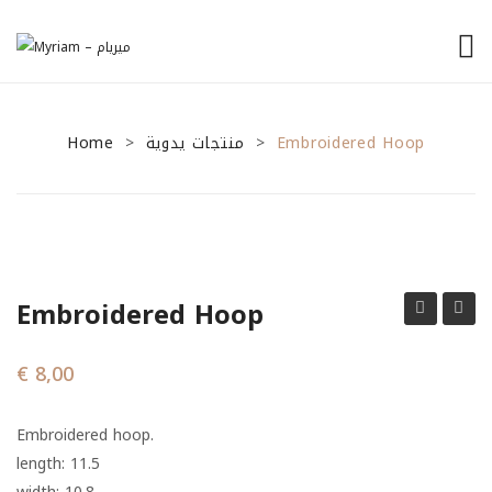
الرئيسية
Home
منتجات يدوية
من نحن
Embroidered Hoop
>
>
منتجاتنا
نصائح للمشاريع الصغيرة
General Tips
Embroidered Hoop
Financial Tips
hoop
Triang
Marketing Tips
shoul
€
8,00
shawl
تواصل معنا
Embroidered hoop.
length: 11.5