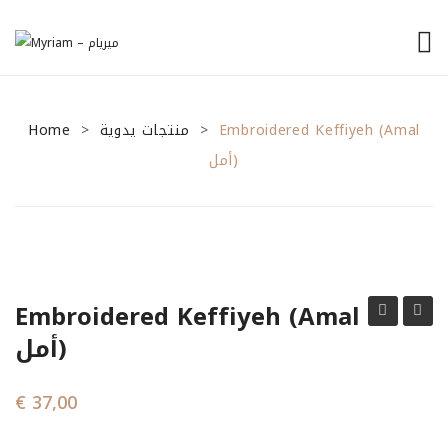
الرئيسية
Home
منتجات يدوية
من نحن
Embroidered Keffiyeh (Amal
>
>
أمل)
منتجاتنا
نصائح للمشاريع الصغيرة
General Tips
Financial Tips
Embroidered Keffiyeh (Amal
Marketing Tips
Keffiyeh
Keffiy
أمل)
(Intissar
(Intis
تواصل معنا
انتصار)
انتصار)
€
37,00