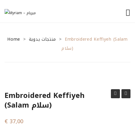
الرئيسية
Home
منتجات يدوية
من نحن
Embroidered Keffiyeh (Salam
>
>
سلام)
منتجاتنا
نصائح للمشاريع الصغيرة
General Tips
Financial Tips
Embroidered Keffiyeh
Marketing Tips
Keffiyeh
Keffiy
(Salam سلام)
(Saber
(horiy
تواصل معنا
حرية
صبر)
€
37,00
)