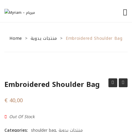
الرئيسية
Home
منتجات يدوية
من نحن
Embroidered Shoulder Bag
>
>
منتجاتنا
نصائح للمشاريع الصغيرة
General Tips
Embroidered Shoulder Bag
Financial Tips
Shoulder
Shoul
Marketing Tips
Bag
Bag
€
40,00
تواصل معنا
Out Of Stock
Categories:
shoulder bag
,
منتجات يدوية