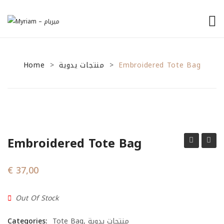
الرئيسية
Home
منتجات يدوية
من نحن
Embroidered Tote Bag
>
>
منتجاتنا
نصائح للمشاريع الصغيرة
General Tips
Embroidered Tote Bag
Financial Tips
Keffiyeh
Tote
Marketing Tips
Bag
€
37,00
تواصل معنا
Out Of Stock
Categories:
Tote Bag
,
منتجات يدوية