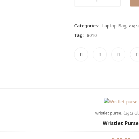
Bag
quantity
Categories:
Laptop Bag
,
دوية
Tag:
8010
wristlet purse
,
ات يدوية
Wristlet Purse