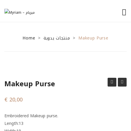
الرئيسية
Home
من نحن
منتجات يدوية
Makeup Purse
>
>
منتجاتنا
نصائح للمشاريع الصغيرة
General Tips
Makeup Purse
Financial Tips
purse
purse
Marketing Tips
€
20,00
تواصل معنا
Embroidered Makeup purse.
Length:13