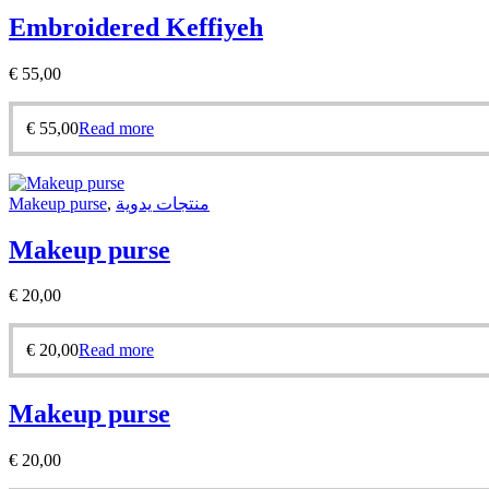
Embroidered Keffiyeh
€
55,00
€
55,00
Read more
Makeup purse
,
منتجات يدوية
Makeup purse
€
20,00
€
20,00
Read more
Makeup purse
€
20,00