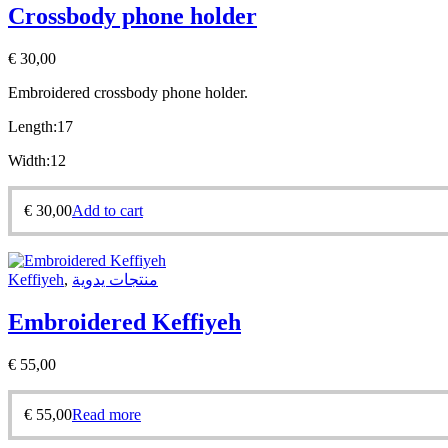
Crossbody phone holder
€
30,00
Embroidered crossbody phone holder.
Length:17
Width:12
€
30,00
Add to cart
Keffiyeh
,
منتجات يدوية
Embroidered Keffiyeh
€
55,00
€
55,00
Read more