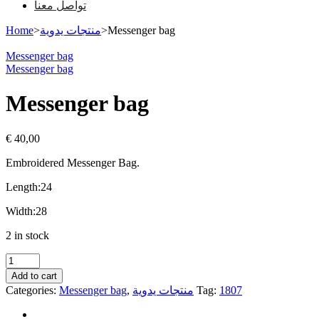
تواصل معنا
Home
>
منتجات يدوية
>
Messenger bag
Messenger bag
Messenger bag
Messenger bag
€
40,00
Embroidered Messenger Bag.
Length:24
Width:28
2 in stock
Messenger
bag
Add to cart
quantity
Categories:
Messenger bag
,
منتجات يدوية
Tag:
1807