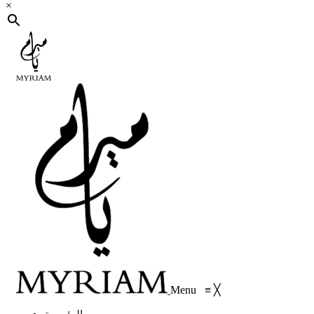
×
Menu
≡
╳