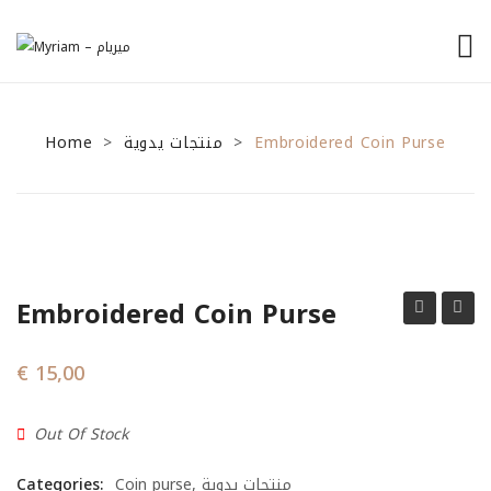
الرئيسية
Home
منتجات يدوية
من نحن
Embroidered Coin Purse
>
>
منتجاتنا
نصائح للمشاريع الصغيرة
General Tips
Embroidered Coin Purse
Financial Tips
Coin
Coin
Marketing Tips
Purse
Purse
€
15,00
تواصل معنا
Out Of Stock
Categories:
Coin purse
,
منتجات يدوية