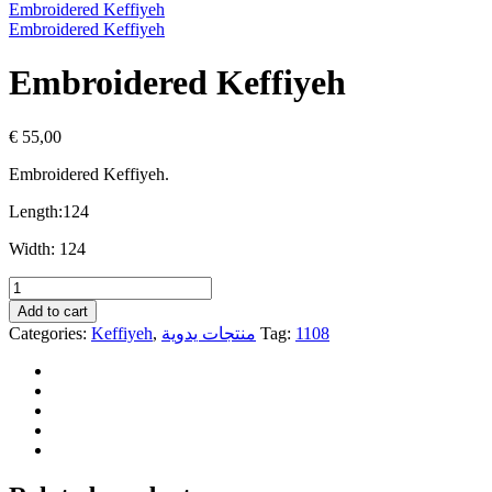
Embroidered Keffiyeh
Embroidered Keffiyeh
Embroidered Keffiyeh
€
55,00
Embroidered Keffiyeh.
Length:
124
Width:
124
Embroidered
Keffiyeh
Add to cart
quantity
Categories:
Keffiyeh
,
منتجات يدوية
Tag:
1108