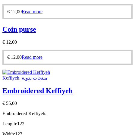
€
12,00
Read more
Coin purse
€
12,00
€
12,00
Read more
Keffiyeh
,
منتجات يدوية
Embroidered Keffiyeh
€
55,00
Embroidered Keffiyeh.
Length:
122
Width:
122