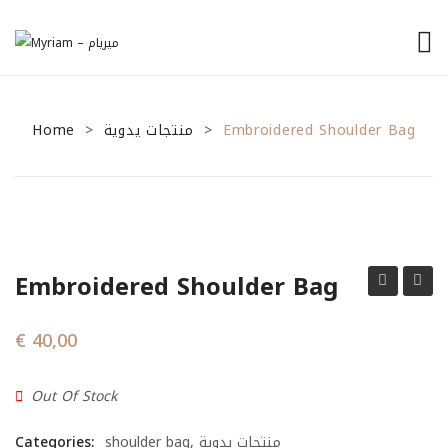
الرئيسية
Home
منتجات يدوية
من نحن
Embroidered Shoulder Bag
>
>
منتجاتنا
نصائح للمشاريع الصغيرة
General Tips
Embroidered Shoulder Bag
Financial Tips
Shoulder
Shoul
Marketing Tips
Bag
Bag
€
40,00
تواصل معنا
Out Of Stock
Categories:
shoulder bag
,
منتجات يدوية