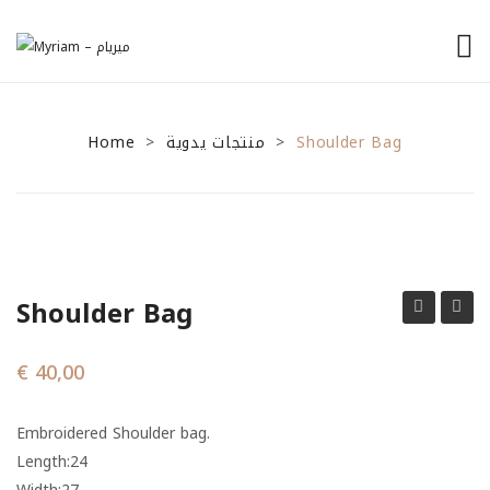
الرئيسية
Home
من نحن
منتجات يدوية
Shoulder Bag
>
>
منتجاتنا
نصائح للمشاريع الصغيرة
General Tips
Shoulder Bag
Financial Tips
bag
bag
Marketing Tips
€
40,00
تواصل معنا
Embroidered Shoulder bag.
Length:24